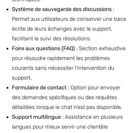
Système de sauvegarde des discussions
:
Permet aux utilisateurs de conserver une trace
écrite de leurs échanges avec le support,
facilitant le suivi des résolutions.
Foire aux questions (FAQ)
: Section exhaustive
pour résoudre rapidement les problèmes
courants sans nécessiter l’intervention du
support.
Formulaire de contact
: Option pour envoyer
des demandes spécifiques ou des requêtes
détaillées lorsque le chat n’est pas disponible.
Support multilingue
: Assistance en plusieurs
langues pour mieux servir une clientèle