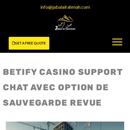
Skip
info@jabalalrahmah.com
to
content
GET A FREE QUOTE
BETIFY CASINO SUPPORT
CHAT AVEC OPTION DE
SAUVEGARDE REVUE