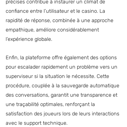
précises contribue à instaurer un climat de
confiance entre l’utilisateur et le casino. La
rapidité de réponse, combinée à une approche
empathique, améliore considérablement
l’expérience globale.
Enfin, la plateforme offre également des options
pour escalader rapidement un problème vers un
superviseur si la situation le nécessite. Cette
procédure, couplée à la sauvegarde automatique
des conversations, garantit une transparence et
une traçabilité optimales, renforçant la
satisfaction des joueurs lors de leurs interactions
avec le support technique.