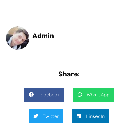
Admin
Share:
Facebook
WhatsApp
Twitter
LinkedIn