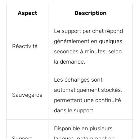
Aspect
Description
Le support par chat répond
généralement en quelques
Réactivité
secondes à minutes, selon
la demande.
Les échanges sont
automatiquement stockés,
Sauvegarde
permettant une continuité
dans le support.
Disponible en plusieurs
Support
langues, notamment en