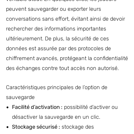
peuvent sauvegarder ou exporter leurs
conversations sans effort, évitant ainsi de devoir
rechercher des informations importantes
ultérieurement. De plus, la sécurité de ces
données est assurée par des protocoles de
chiffrement avancés, protégeant la confidentialité
des échanges contre tout accès non autorisé.
Caractéristiques principales de l’option de
sauvegarde
Facilité d’activation :
possibilité d’activer ou
désactiver la sauvegarde en un clic.
Stockage sécurisé :
stockage des