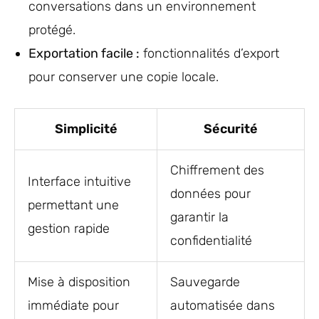
conversations dans un environnement
protégé.
Exportation facile :
fonctionnalités d’export
pour conserver une copie locale.
Simplicité
Sécurité
Chiffrement des
Interface intuitive
données pour
permettant une
garantir la
gestion rapide
confidentialité
Mise à disposition
Sauvegarde
immédiate pour
automatisée dans