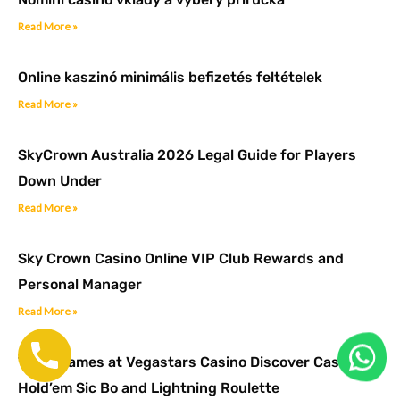
Read More »
Online kaszinó minimális befizetés feltételek
Read More »
SkyCrown Australia 2026 Legal Guide for Players
Down Under
Read More »
Sky Crown Casino Online VIP Club Rewards and
Personal Manager
Read More »
Table Games at Vegastars Casino Discover Casino
Hold’em Sic Bo and Lightning Roulette