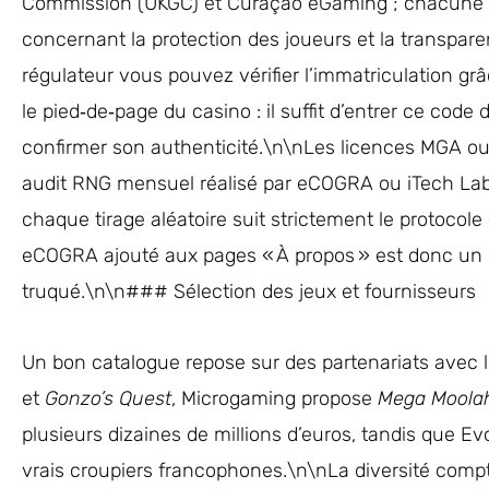
Commission (UKGC) et Curaçao eGaming ; chacune i
concernant la protection des joueurs et la transparenc
régulateur vous pouvez vérifier l’immatriculation gr
le pied‑de‑page du casino : il suffit d’entrer ce cod
confirmer son authenticité.\n\nLes licences MGA o
audit RNG mensuel réalisé par eCOGRA ou iTech Labs
chaque tirage aléatoire suit strictement le protoco
eCOGRA ajouté aux pages « À propos » est donc un g
truqué.\n\n### Sélection des jeux et fournisseurs
Un bon catalogue repose sur des partenariats avec l
et
Gonzo’s Quest
, Microgaming propose
Mega Moola
plusieurs dizaines de millions d’euros, tandis que E
vrais croupiers francophones.\n\nLa diversité compt