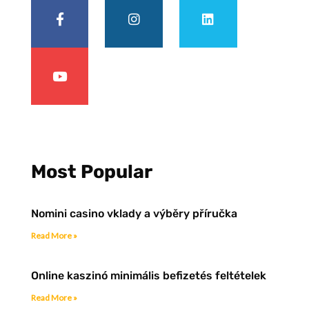
c
u
s
n
e
t
t
k
b
u
a
e
o
b
g
d
o
e
r
i
k
a
n
-
m
f
Most Popular
Nomini casino vklady a výběry příručka
Read More »
Online kaszinó minimális befizetés feltételek
Read More »