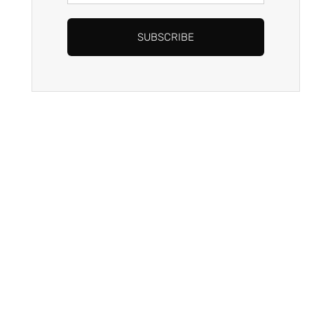
Address
SUBSCRIBE