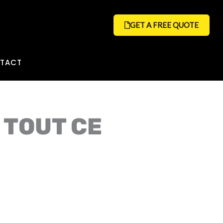
GET A FREE QUOTE
TACT
 TOUT CE