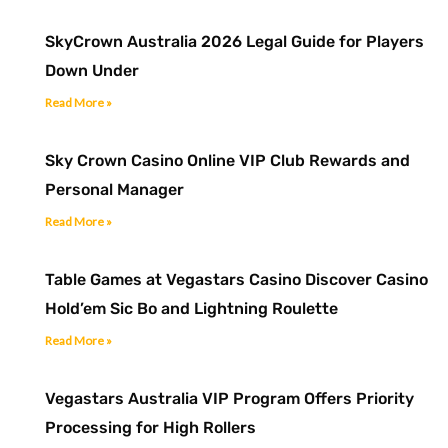
SkyCrown Australia 2026 Legal Guide for Players
Down Under
Read More »
Sky Crown Casino Online VIP Club Rewards and
Personal Manager
Read More »
Table Games at Vegastars Casino Discover Casino
Hold’em Sic Bo and Lightning Roulette
Read More »
Vegastars Australia VIP Program Offers Priority
Processing for High Rollers