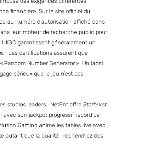
mpose des exigences différentes
e financière. Sur le site officiel du
âce au numéro d’autorisation affiché dans
e dans leur moteur de recherche public pour
u UKGC garantissent généralement un
 ; ces certifications assurent que
le « Random Number Generator ». Un label
age sérieux que le jeu n’est pas
es studios leaders : NetEnt offre
Starburst
h
avec son jackpot progressif record de
volution Gaming anime les tables live avec
e autant que la qualité : recherchez des