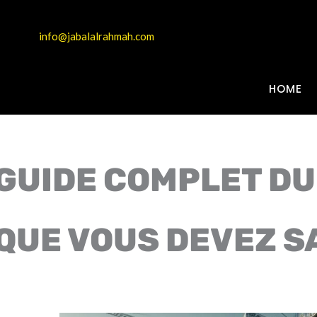
Skip
to
info@jabalalrahmah.com
content
HOME
GUIDE COMPLET DU 
QUE VOUS DEVEZ S