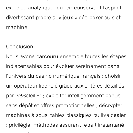
exercice analytique tout en conservant l’aspect
divertissant propre aux jeux vidéo‑poker ou slot
machine.
Conclusion
Nous avons parcouru ensemble toutes les étapes
indispensables pour évoluer sereinement dans
l’univers du casino numérique français : choisir
un opérateur licencié grâce aux critères détaillés
par 193Soleil.Fr ; exploiter intelligemment bonus
sans dépôt et offres promotionnelles ; décrypter
machines à sous, tables classiques ou live dealer
; privilégier méthodes assurant retrait instantané