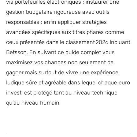
via portefeuilles électroniques ; instaurer une
gestion budgétaire rigoureuse avec outils
responsables ; enfin appliquer stratégies
avancées spécifiques aux titres phares comme
ceux présentés dans le classement 2026 incluant
Betsson. En suivant ce guide complet vous
maximisez vos chances non seulement de
gagner mais surtout de vivre une expérience
ludique sûre et agréable dans lequel chaque euro
investi est protégé tant au niveau technique
qu’au niveau humain.