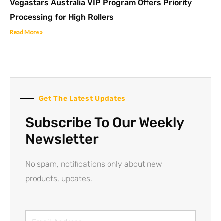
Vegastars Australia VIP Program Offers Priority
Processing for High Rollers
Read More »
Get The Latest Updates
Subscribe To Our Weekly
Newsletter
No spam, notifications only about new
products, updates.
Email