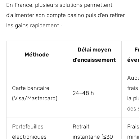
En France, plusieurs solutions permettent
d’alimenter son compte casino puis d’en retirer
les gains rapidement :
Délai moyen
F
Méthode
d’encaissement
éve
Auc
Carte bancaire
frai
24–48 h
(Visa/Mastercard)
la pl
des 
Portefeuilles
Retrait
Frai
électroniques
instantané (≤30
min