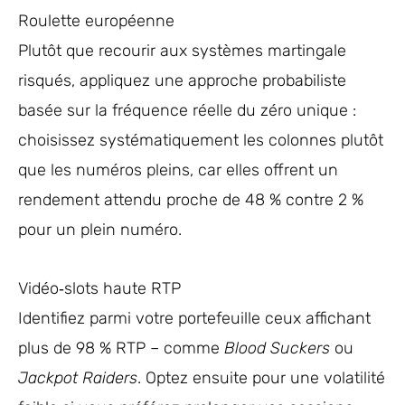
Roulette européenne
Plutôt que recourir aux systèmes martingale
risqués, appliquez une approche probabiliste
basée sur la fréquence réelle du zéro unique :
choisissez systématiquement les colonnes plutôt
que les numéros pleins, car elles offrent un
rendement attendu proche de 48 % contre 2 %
pour un plein numéro.
Vidéo‑slots haute RTP
Identifiez parmi votre portefeuille ceux affichant
plus de 98 % RTP – comme
Blood Suckers
ou
Jackpot Raiders
. Optez ensuite pour une volatilité