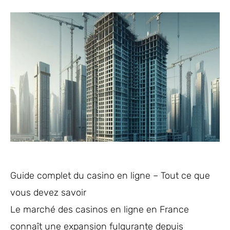
Guide complet du casino en ligne – Tout ce que
vous devez savoir
Le marché des casinos en ligne en France
connaît une expansion fulgurante depuis