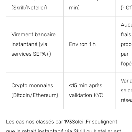
(Skrill/Neteller)
min)
(~€1
Auc
Virement bancaire
frais
instantané (via
Environ 1 h
prop
services SEPA+)
par
l’op
Vari
Crypto‑monnaies
≤15 min après
selo
(Bitcoin/Ethereum)
validation KYC
rése
Les casinos classés par 193Soleil.Fr soulignent
que le retrait instantané via Skrill ou Neteller est