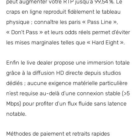
peut augmenter votre RTP jusqu’à 99,54 %. Le
craps en ligne reproduit fidèlement le tableau
physique ; connaître les paris « Pass Line »,
« Don’t Pass » et leurs odds réels permet d’éviter
les mises marginales telles que « Hard Eight ».
Enfin le live dealer propose une immersion totale
grâce à la diffusion HD directe depuis studios
dédiés ; aucune exigence matérielle particulière
n’est requise au-delà d’une connexion stable (>5
Mbps) pour profiter d’un flux fluide sans latence
notable.
Méthodes de paiement et retraits rapides