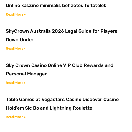
Online kaszinó minimális befizetés feltételek
Read More »
SkyCrown Australia 2026 Legal Guide for Players
Down Under
Read More »
Sky Crown Casino Online VIP Club Rewards and
Personal Manager
Read More »
Table Games at Vegastars Casino Discover Casino
Hold’em Sic Bo and Lightning Roulette
Read More »