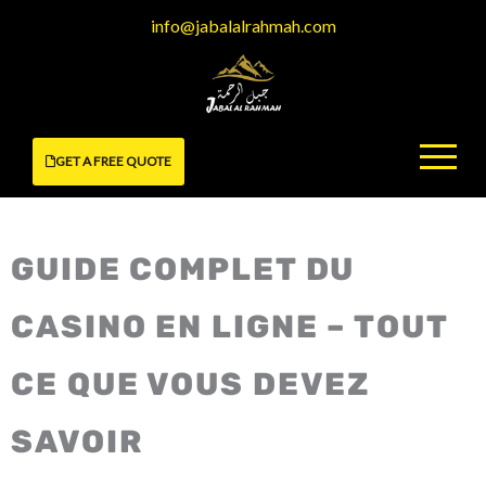
Skip
info@jabalalrahmah.com
to
content
GET A FREE QUOTE
GUIDE COMPLET DU
CASINO EN LIGNE – TOUT
CE QUE VOUS DEVEZ
SAVOIR