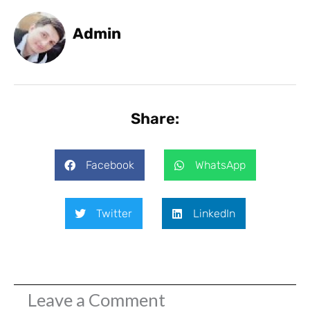
Admin
Share:
Facebook
WhatsApp
Twitter
LinkedIn
Leave a Comment