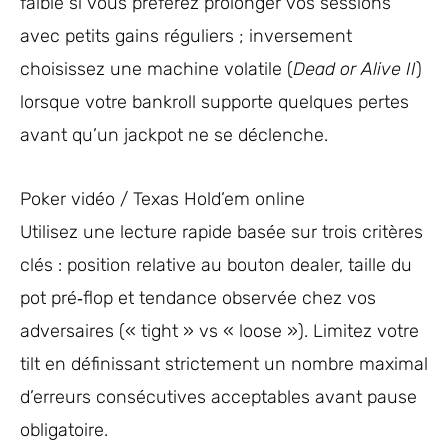
faible si vous préférez prolonger vos sessions
avec petits gains réguliers ; inversement
choisissez une machine volatile (
Dead or Alive II
)
lorsque votre bankroll supporte quelques pertes
avant qu’un jackpot ne se déclenche.
Poker vidéo / Texas Hold’em online
Utilisez une lecture rapide basée sur trois critères
clés : position relative au bouton dealer, taille du
pot pré‑flop et tendance observée chez vos
adversaires (« tight » vs « loose »). Limitez votre
tilt en définissant strictement un nombre maximal
d’erreurs consécutives acceptables avant pause
obligatoire.