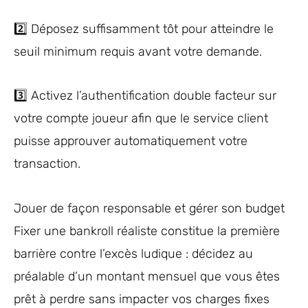
2️⃣ Déposez suffisamment tôt pour atteindre le
seuil minimum requis avant votre demande.
3️⃣ Activez l’authentification double facteur sur
votre compte joueur afin que le service client
puisse approuver automatiquement votre
transaction.
Jouer de façon responsable et gérer son budget
Fixer une bankroll réaliste constitue la première
barrière contre l’excès ludique : décidez au
préalable d’un montant mensuel que vous êtes
prêt à perdre sans impacter vos charges fixes