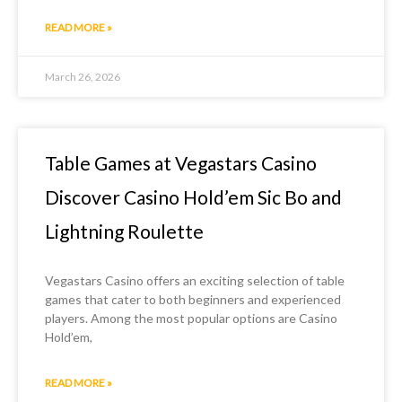
READ MORE »
March 26, 2026
Table Games at Vegastars Casino
Discover Casino Hold’em Sic Bo and
Lightning Roulette
Vegastars Casino offers an exciting selection of table
games that cater to both beginners and experienced
players. Among the most popular options are Casino
Hold’em,
READ MORE »