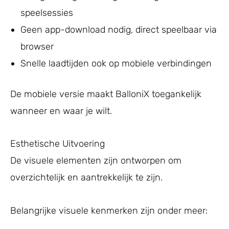
speelsessies
Geen app-download nodig, direct speelbaar via
browser
Snelle laadtijden ook op mobiele verbindingen
De mobiele versie maakt BalloniX toegankelijk
wanneer en waar je wilt.
Esthetische Uitvoering
De visuele elementen zijn ontworpen om
overzichtelijk en aantrekkelijk te zijn.
Belangrijke visuele kenmerken zijn onder meer: