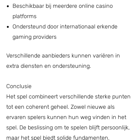
Beschikbaar bij meerdere online casino
platforms
Ondersteund door internationaal erkende
gaming providers
Verschillende aanbieders kunnen variëren in
extra diensten en ondersteuning.
Conclusie
Het spel combineert verschillende sterke punten
tot een coherent geheel. Zowel nieuwe als
ervaren spelers kunnen hun weg vinden in het
spel. De beslissing om te spelen blijft persoonlijk,
maar het spel biedt solide fundamenten.