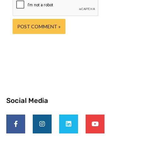
Social Media
F
I
L
Y
a
n
i
o
c
s
n
u
e
t
k
t
b
a
e
u