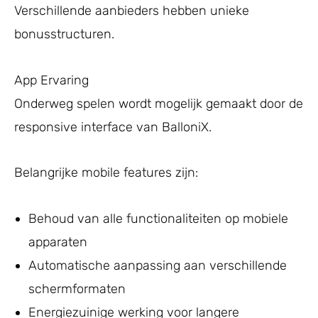
Verschillende aanbieders hebben unieke
bonusstructuren.
App Ervaring
Onderweg spelen wordt mogelijk gemaakt door de
responsive interface van BalloniX.
Belangrijke mobile features zijn:
Behoud van alle functionaliteiten op mobiele
apparaten
Automatische aanpassing aan verschillende
schermformaten
Energiezuinige werking voor langere