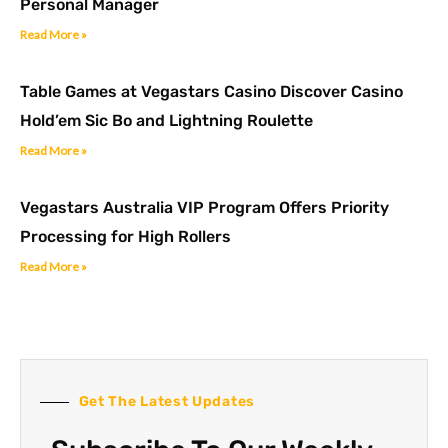
Personal Manager
Read More »
Table Games at Vegastars Casino Discover Casino
Hold’em Sic Bo and Lightning Roulette
Read More »
Vegastars Australia VIP Program Offers Priority
Processing for High Rollers
Read More »
Get The Latest Updates