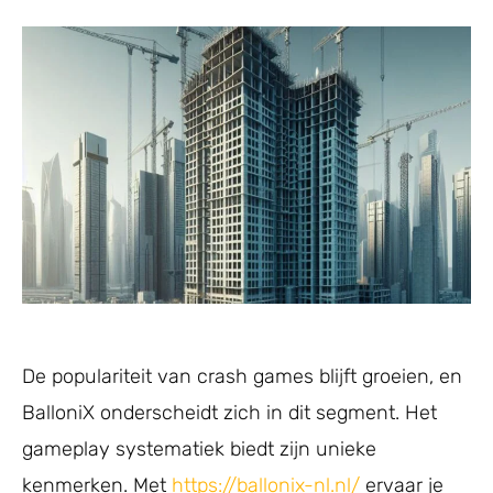
De populariteit van crash games blijft groeien, en
BalloniX onderscheidt zich in dit segment. Het
gameplay systematiek biedt zijn unieke
kenmerken. Met
https://ballonix-nl.nl/
ervaar je