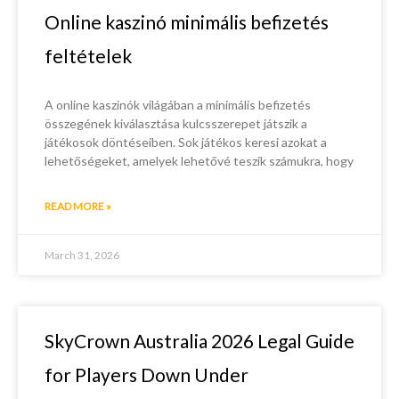
Online kaszinó minimális befizetés
feltételek
A online kaszinók világában a minimális befizetés
összegének kiválasztása kulcsszerepet játszik a
játékosok döntéseiben. Sok játékos keresi azokat a
lehetőségeket, amelyek lehetővé teszik számukra, hogy
READ MORE »
March 31, 2026
SkyCrown Australia 2026 Legal Guide
for Players Down Under