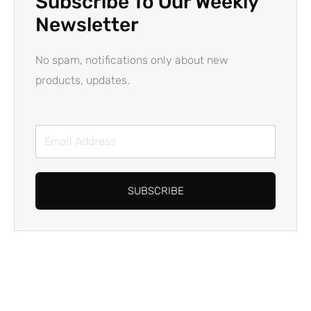
Subscribe To Our Weekly
Newsletter
No spam, notifications only about new
products, updates.
Email
Address
SUBSCRIBE